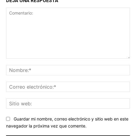
DEJA UNA RESPUESTA
Comentario:
No
Co
ele
Sit
we
Guardar mi nombre, correo electrónico y sitio web en este
navegador la próxima vez que comente.