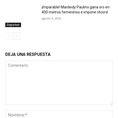
¡Imparable! Marileidy Paulino gana oro en
400 metros femeninos e impone récord
agosto 6, 2026
Deportes
DEJA UNA RESPUESTA
Comentario:
No