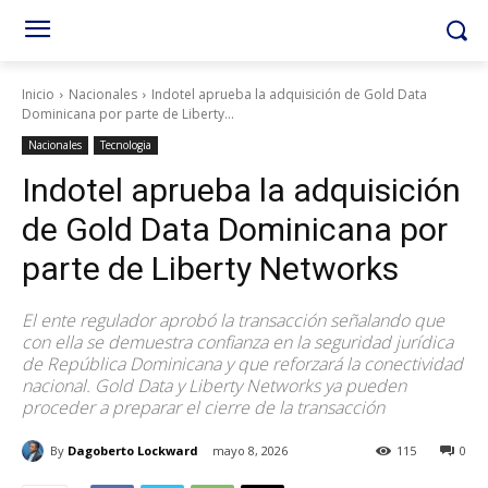
Inicio
Nacionales
Indotel aprueba la adquisición de Gold Data
Dominicana por parte de Liberty...
Nacionales
Tecnologia
Indotel aprueba la adquisición
de Gold Data Dominicana por
parte de Liberty Networks
El ente regulador aprobó la transacción señalando que
con ella se demuestra confianza en la seguridad jurídica
de República Dominicana y que reforzará la conectividad
nacional. Gold Data y Liberty Networks ya pueden
proceder a preparar el cierre de la transacción
By
Dagoberto Lockward
mayo 8, 2026
115
0